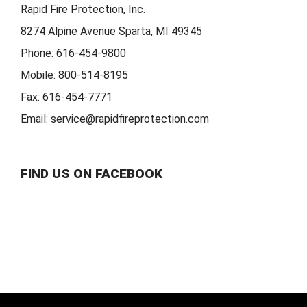
Rapid Fire Protection, Inc.
8274 Alpine Avenue Sparta, MI 49345
Phone:
616-454-9800
Mobile:
800-514-8195
Fax:
616-454-7771
Email:
service@rapidfireprotection.com
FIND US ON FACEBOOK