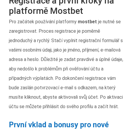
Registrace a první kroky na
platformě Mostbet
Pro začátek používání platformy
mostbet
je nutné se
zaregistrovat. Proces registrace je poměrně
jednoduchý a rychlý. Stačí vyplnit registrační formulář s
vašimi osobními údaji, jako je jméno, příjmení, e-mailová
adresa a heslo. Důležité je zadat pravdivé a úplné údaje,
aby nedošlo k problémům při ověřování účtu a
případných výplatách. Po dokončení registrace vám
bude zaslán potvrzovací e-mail s odkazem, na který
musíte kliknout, abyste aktivovali svůj účet. Po aktivaci
účtu se můžete přihlásit do svého profilu a začít hrát.
První vklad a bonusy pro nové