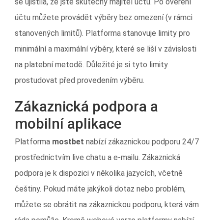
se ujistila, že jste skutečný majitel účtu. Po ověření
účtu můžete provádět výběry bez omezení (v rámci
stanovených limitů). Platforma stanovuje limity pro
minimální a maximální výběry, které se liší v závislosti
na platební metodě. Důležité je si tyto limity
prostudovat před provedením výběru.
Zákaznická podpora a
mobilní aplikace
Platforma
mostbet
nabízí zákaznickou podporu 24/7
prostřednictvím live chatu a e-mailu. Zákaznická
podpora je k dispozici v několika jazycích, včetně
češtiny. Pokud máte jakýkoli dotaz nebo problém,
můžete se obrátit na zákaznickou podporu, která vám