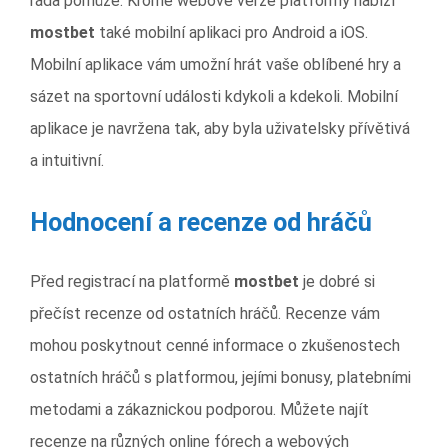
ráda pomůže. Kromě webové verze platformy nabízí
mostbet
také mobilní aplikaci pro Android a iOS.
Mobilní aplikace vám umožní hrát vaše oblíbené hry a
sázet na sportovní události kdykoli a kdekoli. Mobilní
aplikace je navržena tak, aby byla uživatelsky přívětivá
a intuitivní.
Hodnocení a recenze od hráčů
Před registrací na platformě
mostbet
je dobré si
přečíst recenze od ostatních hráčů. Recenze vám
mohou poskytnout cenné informace o zkušenostech
ostatních hráčů s platformou, jejími bonusy, platebními
metodami a zákaznickou podporou. Můžete najít
recenze na různých online fórech a webových