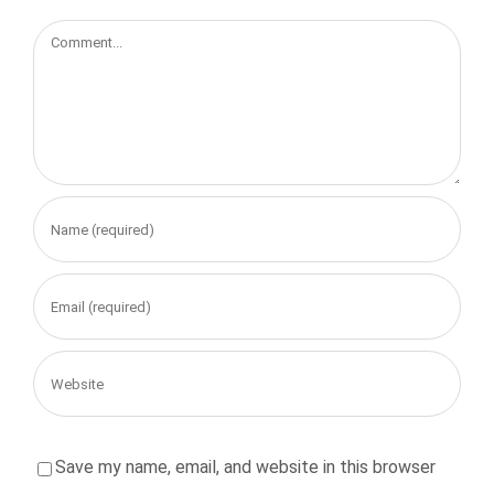
Comment
Save my name, email, and website in this browser