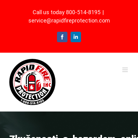
Skip
Call us today 800-514-8195
|
to
service@rapidfireprotection.com
content
Facebook
LinkedIn