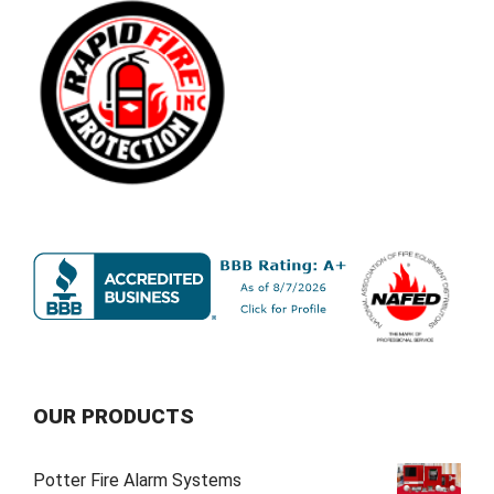
OUR PRODUCTS
Potter Fire Alarm Systems