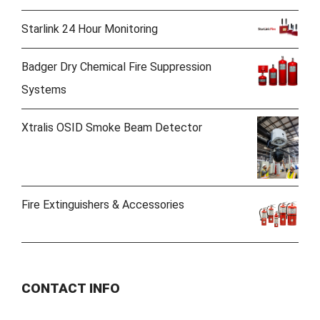
Starlink 24 Hour Monitoring
Badger Dry Chemical Fire Suppression
Systems
Xtralis OSID Smoke Beam Detector
Fire Extinguishers & Accessories
CONTACT INFO