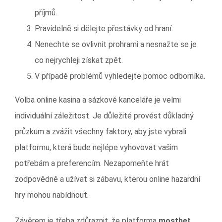
příjmů.
Pravidelně si dělejte přestávky od hraní.
Nenechte se ovlivnit prohrami a nesnažte se je
co nejrychleji získat zpět.
V případě problémů vyhledejte pomoc odborníka.
Volba online kasina a sázkové kanceláře je velmi
individuální záležitost. Je důležité provést důkladný
průzkum a zvážit všechny faktory, aby jste vybrali
platformu, která bude nejlépe vyhovovat vašim
potřebám a preferencím. Nezapomeňte hrát
zodpovědně a užívat si zábavu, kterou online hazardní
hry mohou nabídnout.
Závěrem je třeba zdůraznit, že platforma
mostbet