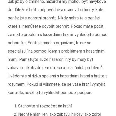
Jak již bylo zmíněno, hazardní hry mohou být návykové.
Je důležité hrát zodpovědně a stanovit si limity, kolik
peněz jste ochotni prohrát. Nikdy nehrajte s penězi,
které si nemůžete dovolit prohrát. Pokud máte pocit,
že máte problém s hazardními hrami, vyhledejte pomoc
odborníka. Existuje mnoho organizací, které se
specializují na pomoc lidem s problémem s hazardními
hrami. Pamatujte si, že hazardní hry by měly být
zábavou, nikoli zdrojem stresu a finančních problémů.
Uvědomte si rizika spojená s hazardními hrami a hrajte s
rozumem. Pokud si všimnete, že se vaše hraní vymyká
kontrole, neváhejte vyhledat pomoc a podporu.
Stanovte si rozpočet na hraní.
Nechte hraní jen jako zábavu, nikoliv jako zdroj