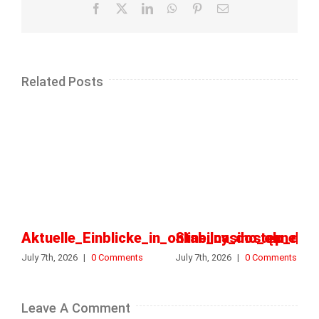
Facebook
X
LinkedIn
WhatsApp
Pinterest
Email
Related Posts
Aktuelle_Einblicke_in_online_casino_ohne_o
Stabilny_dostęp_do_k
July 7th, 2026
|
0 Comments
July 7th, 2026
|
0 Comments
Leave A Comment