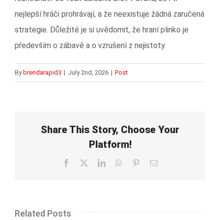
nejlepší hráči prohrávají, a že neexistuje žádná zaručená
strategie. Důležité je si uvědomit, že hraní plinko je
především o zábavě a o vzrušení z nejistoty.
By
brendarapid3
|
July 2nd, 2026
|
Post
Share This Story, Choose Your
Platform!
Facebook
X
LinkedIn
WhatsApp
Pinterest
Email
Related Posts