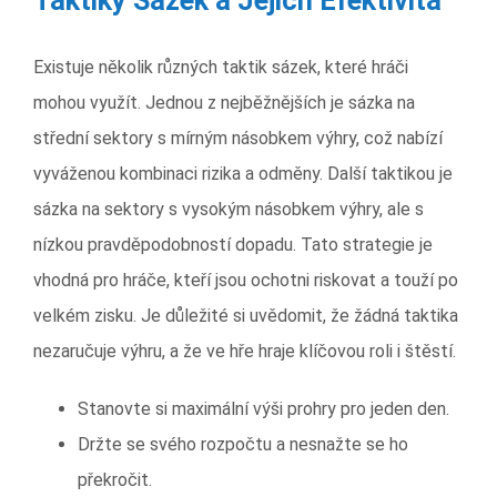
Taktiky Sázek a Jejich Efektivita
Existuje několik různých taktik sázek, které hráči
mohou využít. Jednou z nejběžnějších je sázka na
střední sektory s mírným násobkem výhry, což nabízí
vyváženou kombinaci rizika a odměny. Další taktikou je
sázka na sektory s vysokým násobkem výhry, ale s
nízkou pravděpodobností dopadu. Tato strategie je
vhodná pro hráče, kteří jsou ochotni riskovat a touží po
velkém zisku. Je důležité si uvědomit, že žádná taktika
nezaručuje výhru, a že ve hře hraje klíčovou roli i štěstí.
Stanovte si maximální výši prohry pro jeden den.
Držte se svého rozpočtu a nesnažte se ho
překročit.