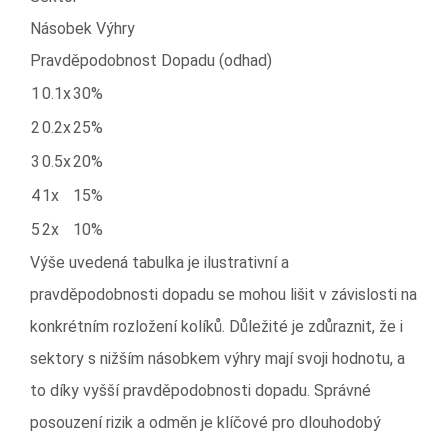
Násobek Výhry
Pravděpodobnost Dopadu (odhad)
1
0.1x
30%
2
0.2x
25%
3
0.5x
20%
4
1x
15%
5
2x
10%
Výše uvedená tabulka je ilustrativní a
pravděpodobnosti dopadu se mohou lišit v závislosti na
konkrétním rozložení kolíků. Důležité je zdůraznit, že i
sektory s nižším násobkem výhry mají svoji hodnotu, a
to díky vyšší pravděpodobnosti dopadu. Správné
posouzení rizik a odměn je klíčové pro dlouhodobý