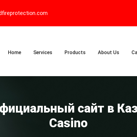
dfireprotection.com
Home
Services
Products
About Us
Ca
фициальный сайт в Каз
Casino