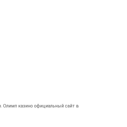
. Олимп казино официальный сайт в