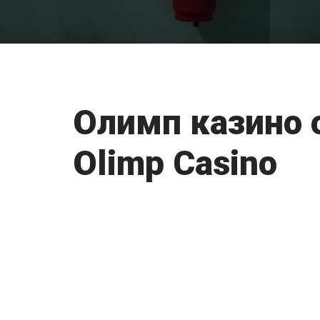
Олимп казино 
Olimp Casino