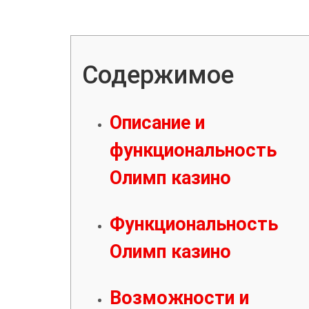
Содержимое
Описание и
функциональность
Олимп казино
Функциональность
Олимп казино
Возможности и