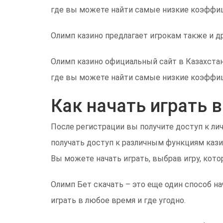
где вы можете найти самые низкие коэффи
Олимп казино предлагает игрокам также и д
Олимп казино официальный сайт в Казахстане
где вы можете найти самые низкие коэффи
Как начать играть в
После регистрации вы получите доступ к ли
получать доступ к различным функциям казин
Вы можете начать играть, выбрав игру, котор
Олимп Бет скачать – это еще один способ на
играть в любое время и где угодно.