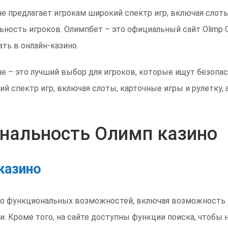
е предлагает игрокам широкий спектр игр, включая слоты,
ность игроков. Олимпбет – это официальный сайт Olimp C
ть в онлайн-казино.
е – это лучший выбор для игроков, которые ищут безопас
й спектр игр, включая слоты, карточные игры и рулетку,
ональность Олимп казино
казино
о функциональных возможностей, включая возможность и
ги. Кроме того, на сайте доступны функции поиска, чтобы