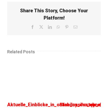
Share This Story, Choose Your
Platform!
Facebook
X
LinkedIn
WhatsApp
Pinterest
Email
Related Posts
Aktuelle_Einblicke_in_online_casino_ohne_o
Stabilny_dostęp_do_k