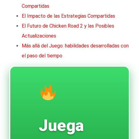
Compartidas
El Impacto de las Estrategias Compartidas
El Futuro de Chicken Road 2 y las Posibles
Actualizaciones
Más allá del Juego: habilidades desarrolladas con
el paso del tiempo
Juega