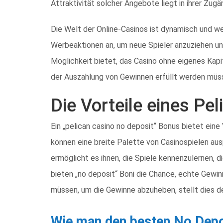
Attraktivität solcher Angebote liegt in ihrer Zugä
Die Welt der Online-Casinos ist dynamisch und we
Werbeaktionen an, um neue Spieler anzuziehen und
Möglichkeit bietet, das Casino ohne eigenes Kapi
der Auszahlung von Gewinnen erfüllt werden müsse
Die Vorteile eines Pe
Ein „pelican casino no deposit“ Bonus bietet eine V
können eine breite Palette von Casinospielen ausp
ermöglicht es ihnen, die Spiele kennenzulernen, d
bieten „no deposit“ Boni die Chance, echte Gewin
müssen, um die Gewinne abzuheben, stellt dies de
Wie man den besten No Depo