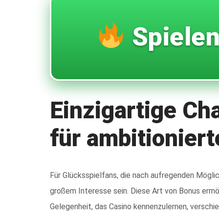
Spiele
Einzigartige Ch
für ambitionier
Für Glücksspielfans, die nach aufregenden Möglic
großem Interesse sein. Diese Art von Bonus ermög
Gelegenheit, das Casino kennenzulernen, verschied