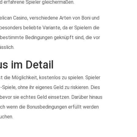
und erfahrene Spieler gleichermaßen.
elican Casino, verschiedene Arten von Boni und
esonders beliebte Variante, da er Spielern die
an bestimmte Bedingungen geknüpft sind, die vor
sslich.
s im Detail
st die Möglichkeit, kostenlos zu spielen. Spieler
piele, ohne ihr eigenes Geld zu riskieren. Dies
 bevor sie echtes Geld einsetzen. Darüber hinaus
 Auch wenn die Bonusbedingungen erfüllt werden
suchen.