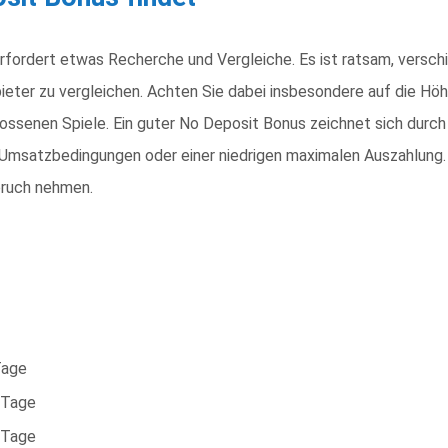
rfordert etwas Recherche und Vergleiche. Es ist ratsam, versc
ieter zu vergleichen. Achten Sie dabei insbesondere auf die Hö
ossenen Spiele. Ein guter No Deposit Bonus zeichnet sich durch
Umsatzbedingungen oder einer niedrigen maximalen Auszahlung. 
pruch nehmen.
Tage
 Tage
 Tage