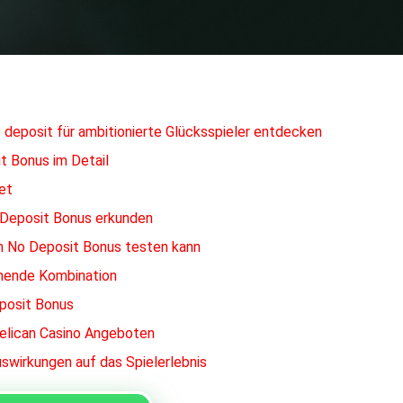
o deposit für ambitionierte Glücksspieler entdecken
it Bonus im Detail
et
 Deposit Bonus erkunden
m No Deposit Bonus testen kann
hnende Kombination
eposit Bonus
Pelican Casino Angeboten
uswirkungen auf das Spielerlebnis