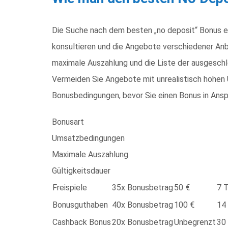
Die Suche nach dem besten „no deposit“ Bonus e
konsultieren und die Angebote verschiedener Anb
maximale Auszahlung und die Liste der ausgeschl
Vermeiden Sie Angebote mit unrealistisch hohen 
Bonusbedingungen, bevor Sie einen Bonus in Ans
Bonusart
Umsatzbedingungen
Maximale Auszahlung
Gültigkeitsdauer
Freispiele
35x Bonusbetrag
50 €
7 
Bonusguthaben
40x Bonusbetrag
100 €
14
Cashback Bonus
20x Bonusbetrag
Unbegrenzt
30