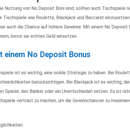
e Nutzung von No Deposit Boni sind, sollten auch Tischspiele ni
für Tischspiele wie Roulette, Blackjack und Baccarat einzusetzen
ber auch die Chance auf höhere Gewinne. Mit einem No Deposit 
nern, bevor sie echtes Geld einsetzen.
mit einem No Deposit Bonus
spiele ist es wichtig, eine solide Strategie zu haben. Bei Roul
heinlichkeiten berücksichtigen. Bei Blackjack ist es wichtig, di
en Spieler, den Banker oder ein Unentschieden setzen. Es ist ra
schspiele vertraut zu machen, um die Gewinnchancen zu maximier
glichkeiten.