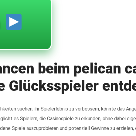
n
ancen beim pelican c
te Glücksspieler ent
hkeiten suchen, ihr Spielerlebnis zu verbessern, könnte das Ang
licht es Spielern, die Casinospiele zu erkunden, ohne dabei eig
ene Spiele auszuprobieren und potenziell Gewinne zu erzielen, o