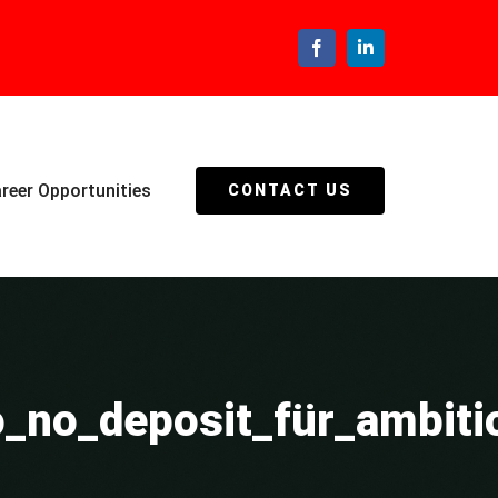
Facebook
LinkedIn
reer Opportunities
CONTACT US
o_no_deposit_für_ambiti