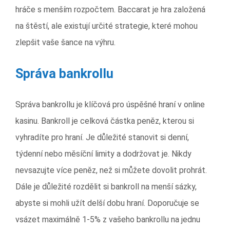
hráče s menším rozpočtem. Baccarat je hra založená
na štěstí, ale existují určité strategie, které mohou
zlepšit vaše šance na výhru.
Správa bankrollu
Správa bankrollu je klíčová pro úspěšné hraní v online
kasinu. Bankroll je celková částka peněz, kterou si
vyhradíte pro hraní. Je důležité stanovit si denní,
týdenní nebo měsíční limity a dodržovat je. Nikdy
nevsazujte více peněz, než si můžete dovolit prohrát.
Dále je důležité rozdělit si bankroll na menší sázky,
abyste si mohli užít delší dobu hraní. Doporučuje se
vsázet maximálně 1-5% z vašeho bankrollu na jednu