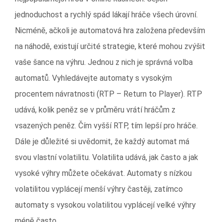
jednoduchost a rychlý spád lákají hráče všech úrovní.
Nicméně, ačkoli je automatová hra založena především
na náhodě, existují určité strategie, které mohou zvýšit
vaše šance na výhru. Jednou z nich je správná volba
automatů. Vyhledávejte automaty s vysokým
procentem návratnosti (RTP – Return to Player). RTP
udává, kolik peněz se v průměru vrátí hráčům z
vsazených peněz. Čím vyšší RTP, tím lepší pro hráče.
Dále je důležité si uvědomit, že každý automat má
svou vlastní volatilitu. Volatilita udává, jak často a jak
vysoké výhry můžete očekávat. Automaty s nízkou
volatilitou vyplácejí menší výhry častěji, zatímco
automaty s vysokou volatilitou vyplácejí velké výhry
méně často.