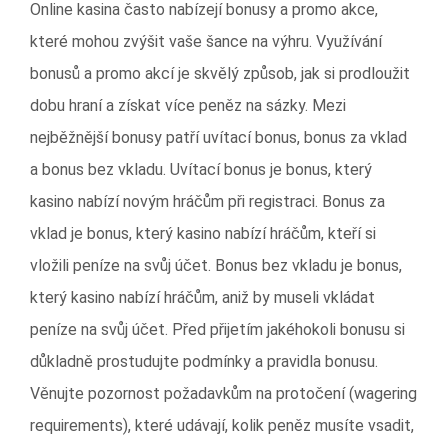
Online kasina často nabízejí bonusy a promo akce,
které mohou zvýšit vaše šance na výhru. Využívání
bonusů a promo akcí je skvělý způsob, jak si prodloužit
dobu hraní a získat více peněz na sázky. Mezi
nejběžnější bonusy patří uvítací bonus, bonus za vklad
a bonus bez vkladu. Uvítací bonus je bonus, který
kasino nabízí novým hráčům při registraci. Bonus za
vklad je bonus, který kasino nabízí hráčům, kteří si
vložili peníze na svůj účet. Bonus bez vkladu je bonus,
který kasino nabízí hráčům, aniž by museli vkládat
peníze na svůj účet. Před přijetím jakéhokoli bonusu si
důkladně prostudujte podmínky a pravidla bonusu.
Věnujte pozornost požadavkům na protočení (wagering
requirements), které udávají, kolik peněz musíte vsadit,