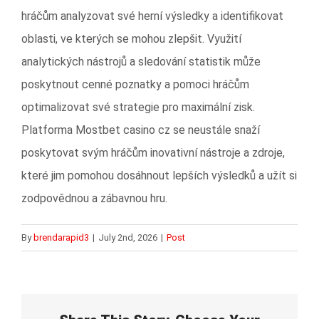
hráčům analyzovat své herní výsledky a identifikovat
oblasti, ve kterých se mohou zlepšit. Využití
analytických nástrojů a sledování statistik může
poskytnout cenné poznatky a pomoci hráčům
optimalizovat své strategie pro maximální zisk.
Platforma Mostbet casino cz se neustále snaží
poskytovat svým hráčům inovativní nástroje a zdroje,
které jim pomohou dosáhnout lepších výsledků a užít si
zodpovědnou a zábavnou hru.
By
brendarapid3
|
July 2nd, 2026
|
Post