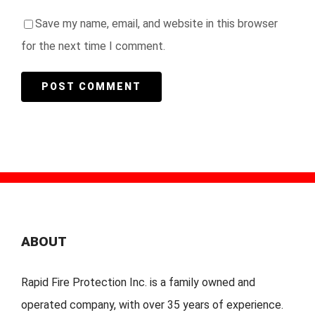
Save my name, email, and website in this browser
for the next time I comment.
ABOUT
Rapid Fire Protection Inc. is a family owned and
operated company, with over 35 years of experience.