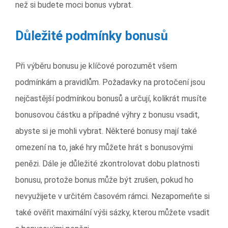
než si budete moci bonus vybrat.
Důležité podmínky bonusů
Při výběru bonusu je klíčové porozumět všem
podmínkám a pravidlům. Požadavky na protočení jsou
nejčastější podmínkou bonusů a určují, kolikrát musíte
bonusovou částku a případné výhry z bonusu vsadit,
abyste si je mohli vybrat. Některé bonusy mají také
omezení na to, jaké hry můžete hrát s bonusovými
penězi. Dále je důležité zkontrolovat dobu platnosti
bonusu, protože bonus může být zrušen, pokud ho
nevyužijete v určitém časovém rámci. Nezapomeňte si
také ověřit maximální výši sázky, kterou můžete vsadit