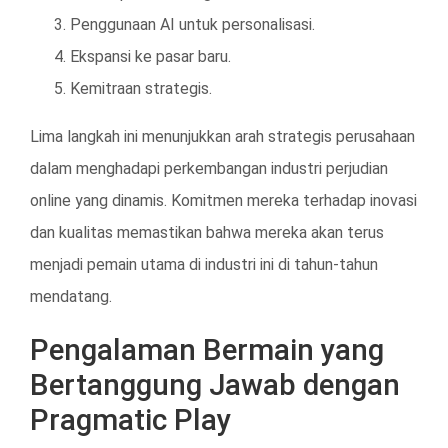
Penggunaan AI untuk personalisasi.
Ekspansi ke pasar baru.
Kemitraan strategis.
Lima langkah ini menunjukkan arah strategis perusahaan
dalam menghadapi perkembangan industri perjudian
online yang dinamis. Komitmen mereka terhadap inovasi
dan kualitas memastikan bahwa mereka akan terus
menjadi pemain utama di industri ini di tahun-tahun
mendatang.
Pengalaman Bermain yang
Bertanggung Jawab dengan
Pragmatic Play