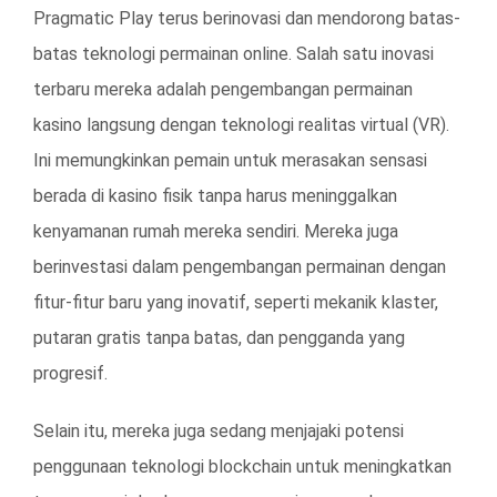
Pragmatic Play terus berinovasi dan mendorong batas-
batas teknologi permainan online. Salah satu inovasi
terbaru mereka adalah pengembangan permainan
kasino langsung dengan teknologi realitas virtual (VR).
Ini memungkinkan pemain untuk merasakan sensasi
berada di kasino fisik tanpa harus meninggalkan
kenyamanan rumah mereka sendiri. Mereka juga
berinvestasi dalam pengembangan permainan dengan
fitur-fitur baru yang inovatif, seperti mekanik klaster,
putaran gratis tanpa batas, dan pengganda yang
progresif.
Selain itu, mereka juga sedang menjajaki potensi
penggunaan teknologi blockchain untuk meningkatkan