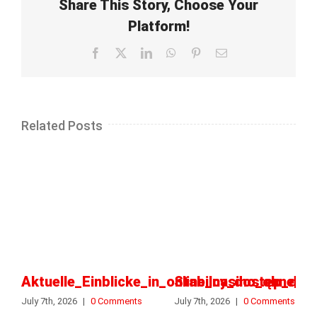
Share This Story, Choose Your
Platform!
Facebook
X
LinkedIn
WhatsApp
Pinterest
Email
Related Posts
Aktuelle_Einblicke_in_online_casino_ohne_o
Stabilny_dostęp_do_k
July 7th, 2026
|
0 Comments
July 7th, 2026
|
0 Comments