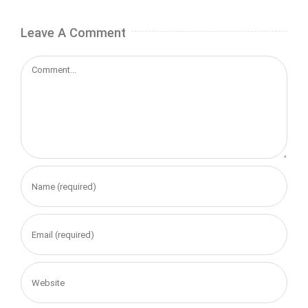
Leave A Comment
Comment