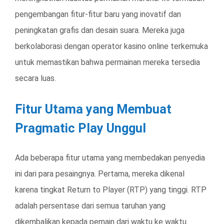
pengembangan fitur-fitur baru yang inovatif dan
peningkatan grafis dan desain suara. Mereka juga
berkolaborasi dengan operator kasino online terkemuka
untuk memastikan bahwa permainan mereka tersedia
secara luas.
Fitur Utama yang Membuat
Pragmatic Play Unggul
Ada beberapa fitur utama yang membedakan penyedia
ini dari para pesaingnya. Pertama, mereka dikenal
karena tingkat Return to Player (RTP) yang tinggi. RTP
adalah persentase dari semua taruhan yang
dikembalikan kepada pemain dari waktu ke waktu.