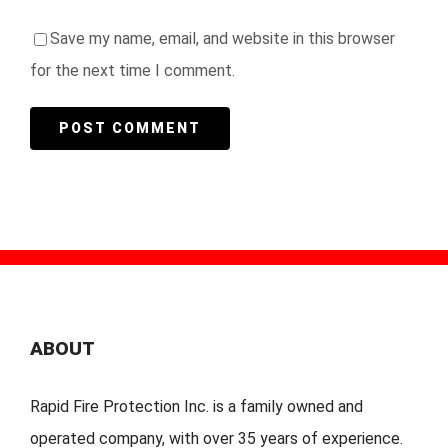
Save my name, email, and website in this browser
for the next time I comment.
ABOUT
Rapid Fire Protection Inc. is a family owned and
operated company, with over 35 years of experience.