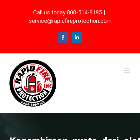
Skip
Call us today 800-514-8195
|
to
service@rapidfireprotection.com
content
Facebook
LinkedIn