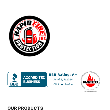
OUR PRODUCTS