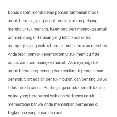
Bonus dapat memberikan pemain tambahan modal
untuk bermain, yang dapat meningkatkan peluang
mereka untuk menang. Keempat, pertimbangkan untuk
bermain dengan taruhan yang lebih kecil untuk
memperpanjang waktu bermain Anda. Ini akan memberi
Anda lebih banyak kesempatan untuk memicu fitur
bonus dan memenangkan hadiah. Akhirnya, ingatlah
untuk bersenang-senang dan menikmati pengalaman
bermain. Slot adalah bentuk hiburan, dan penting untuk
tidak terlalu serius. Penting juga untuk memilih kasino
online yang bereputasi baik dan berlisensi untuk
memastikan bahwa Anda memainkan permainan di
lingkungan yang aman dan adil.