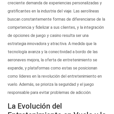
creciente demanda de experiencias personalizadas y
gratificantes en la industria del viaje. Las aerolíneas
buscan constantemente formas de diferenciarse de la
competencia y fidelizar a sus clientes, y la integración
de opciones de juego y casino resulta ser una
estrategia innovadora y atractiva. A medida que la
tecnología avanza y la conectividad a bordo de las
aeronaves mejora, la oferta de entretenimiento se
expande, y plataformas como estas se posicionan
como líderes en la revolución del entretenimiento en
vuelo. Además, se prioriza la seguridad y el juego
responsable para evitar problemas de adicción.
La Evolución del