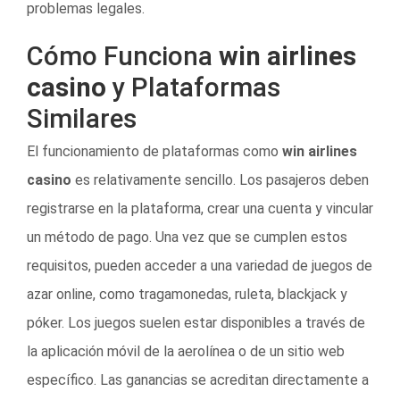
problemas legales.
Cómo Funciona
win airlines
casino
y Plataformas
Similares
El funcionamiento de plataformas como
win airlines
casino
es relativamente sencillo. Los pasajeros deben
registrarse en la plataforma, crear una cuenta y vincular
un método de pago. Una vez que se cumplen estos
requisitos, pueden acceder a una variedad de juegos de
azar online, como tragamonedas, ruleta, blackjack y
póker. Los juegos suelen estar disponibles a través de
la aplicación móvil de la aerolínea o de un sitio web
específico. Las ganancias se acreditan directamente a