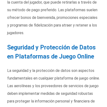
la cuenta del jugador, que puede retirarlas a través de
su método de pago preferido. Las plataformas suelen
ofrecer bonos de bienvenida, promociones especiales
y programas de fidelización para atraer y retener a los
jugadores.
Seguridad y Protección de Datos
en Plataformas de Juego Online
La seguridad y la protección de datos son aspectos
fundamentales en cualquier plataforma de juego online.
Las aerolíneas y los proveedores de servicios de juego
deben implementar medidas de seguridad robustas
para proteger la información personal y financiera de