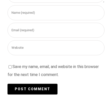
Save my name, email, and website in this browser
for the next time I comment.