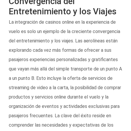
Convergencia del
Entretenimiento y los Viajes
La integración de casinos online en la experiencia de
vuelo es solo un ejemplo de la creciente convergencia
del entretenimiento y los viajes. Las aerolíneas están
explorando cada vez más formas de ofrecer a sus
pasajeros experiencias personalizadas y gratificantes
que vayan más allá del simple transporte de un punto A
a un punto B. Esto incluye la oferta de servicios de
streaming de video a la carta, la posibilidad de comprar
productos y servicios online durante el vuelo y la
organización de eventos y actividades exclusivas para
pasajeros frecuentes. La clave del éxito reside en
comprender las necesidades y expectativas de los