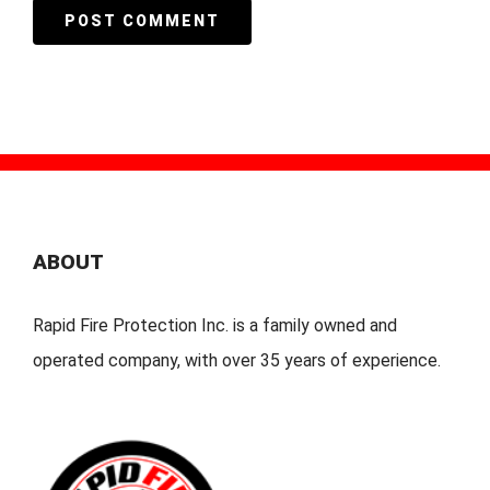
ABOUT
Rapid Fire Protection Inc. is a family owned and
operated company, with over 35 years of experience.