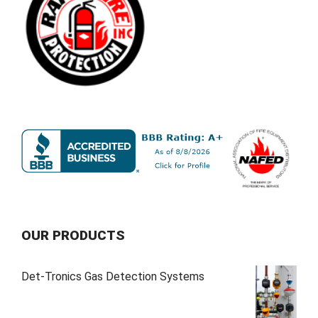
OUR PRODUCTS
Det-Tronics Gas Detection Systems