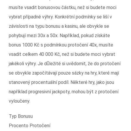
musíte vsadit bonusovou částku, než si budete moci
vybrat případné výhry. Konkrétní podmínky se liší v
závislosti na typu bonusu a kasinu, ale obvykle se
pohybují mezi 30x a 50x. Například, pokud získáte
bonus 1000 Kč s podmínkou protočení 40x, musíte
vsadit celkem 40 000 Kč, než si budete moci vybrat
jakékoli výhry. Je důležité si uvědomit, že do protočení
se obvykle započítávají pouze sázky na hry, které mají
stanovený procentuální podíl. Některé hry, jako jsou
například progresivní jackpoty, mohou být z protočení
vyloučeny.
Typ Bonusu
Procento Protočení