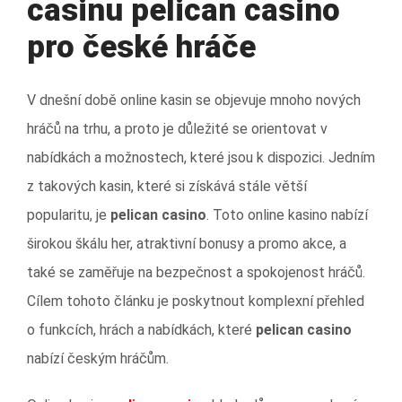
casinu pelican casino
pro české hráče
V dnešní době online kasin se objevuje mnoho nových
hráčů na trhu, a proto je důležité se orientovat v
nabídkách a možnostech, které jsou k dispozici. Jedním
z takových kasin, které si získává stále větší
popularitu, je
pelican casino
. Toto online kasino nabízí
širokou škálu her, atraktivní bonusy a promo akce, a
také se zaměřuje na bezpečnost a spokojenost hráčů.
Cílem tohoto článku je poskytnout komplexní přehled
o funkcích, hrách a nabídkách, které
pelican casino
nabízí českým hráčům.