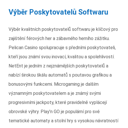
Výběr Poskytovatelů Softwaru
Výběr kvalitních poskytovatelů softwaru je klíčový pro
zajištění férových her a zábavného herního zážitku.
Pelican Casino spolupracuje s předními poskytovateli,
kteří jsou známí svou inovací, kvalitou a spolehlivostí.
NetEnt je jedním z nejznámějších poskytovatelů a
nabízí širokou škálu automatů s poutavou grafikou a
bonusovými funkcemi. Microgaming je dalším
významným poskytovatelem a je známý svými
progresivními jackpoty, které pravidelně vyplácejí
obrovské výhry. Play’n GO je populární pro své
tematické automaty a stolní hry s vysokou návratností