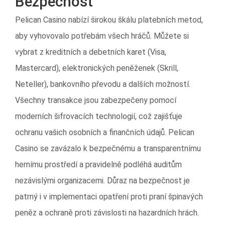
Bezpečnost
Pelican Casino nabízí širokou škálu platebních metod,
aby vyhovovalo potřebám všech hráčů. Můžete si
vybrat z kreditních a debetních karet (Visa,
Mastercard), elektronických peněženek (Skrill,
Neteller), bankovního převodu a dalších možností.
Všechny transakce jsou zabezpečeny pomocí
moderních šifrovacích technologií, což zajišťuje
ochranu vašich osobních a finančních údajů. Pelican
Casino se zavázalo k bezpečnému a transparentnímu
hernímu prostředí a pravidelně podléhá auditům
nezávislými organizacemi. Důraz na bezpečnost je
patrný i v implementaci opatření proti praní špinavých
peněz a ochraně proti závislosti na hazardních hrách.